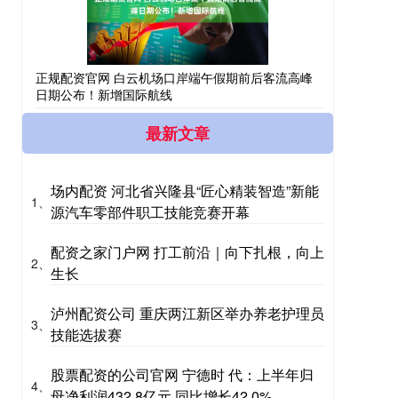
正规配资官网 白云机场口岸端午假期前后客流高峰
日期公布！新增国际航线
最新文章
场内配资 河北省兴隆县“匠心精装智造”新能
1、
源汽车零部件职工技能竞赛开幕
配资之家门户网 打工前沿｜向下扎根，向上
2、
生长
泸州配资公司 重庆两江新区举办养老护理员
3、
技能选拔赛
股票配资的公司官网 宁德时 代：上半年归
4、
母净利润432.8亿元 同比增长42.0%