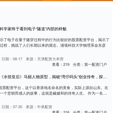
科学家终于看到电子“隧道”内部的样貌
示了电子在量子隧穿过程中的行为比较好的股票配资平台，揭示了
过程，挑战了人们长期以来的观念。浦项科技大学物理系金东彦
日期：08-17
来源：天津配资大本营
查看：
219
分类：
第一配资门户
比较好的股票配资平台 《水饺皇后》马丽人物原型，揭秘“湾仔码头”创业传奇，探索品牌崛起背后的故事_臧健_生活
的股票配资平台，这个以香港地名命名的美食，实际上源自山东。在
个坚韧而感人的故事，这就是臧健和的传奇人生。 作为一名....
日期：07-30
来源：中承配资
查看：
216
分类：
第一配资门户