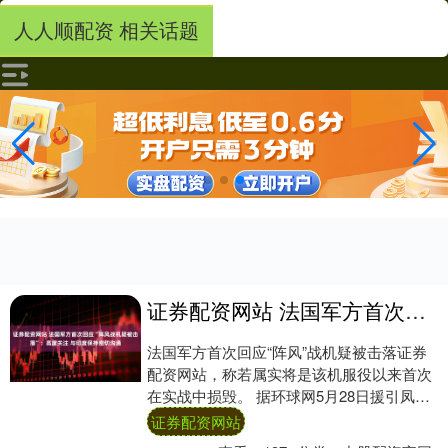
人人顺配资 相关话题
证券配资网站 法国军方首次回应“阵风战机疑被击落”：高度关注 与印度保持密切沟通
法国军方首次回应“阵风”战机疑被击落证券
配资网站，称若属实将是该机服役以来首次
在实战中损毁。 据环球网5月28日援引凤凰
卫视报道，法国国防部军方发言人5月27
证券配资网站
日....